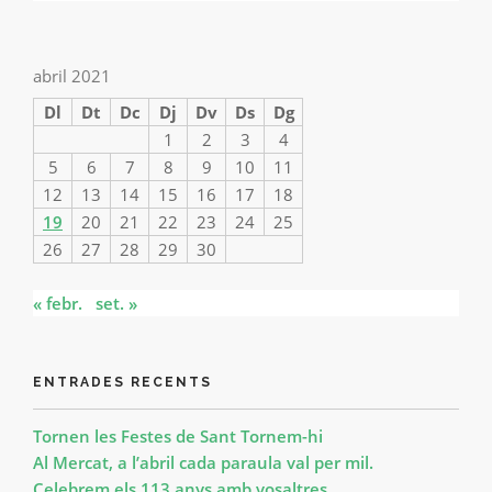
abril 2021
Dl
Dt
Dc
Dj
Dv
Ds
Dg
1
2
3
4
5
6
7
8
9
10
11
12
13
14
15
16
17
18
19
20
21
22
23
24
25
26
27
28
29
30
« febr.
set. »
ENTRADES RECENTS
Tornen les Festes de Sant Tornem-hi
Al Mercat, a l’abril cada paraula val per mil.
Celebrem els 113 anys amb vosaltres