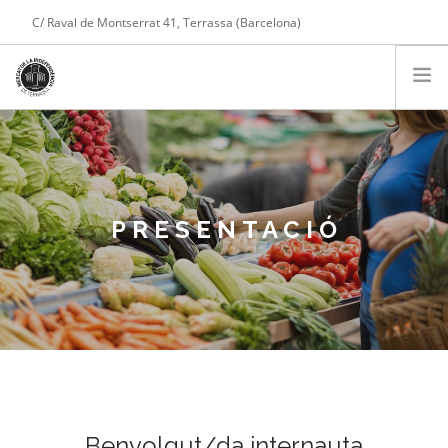
C/ Raval de Montserrat 41, Terrassa (Barcelona)
Tel. 608 975 004
COMPTE
PARADES
PRESENTACIÓ
SERVEIS
PRESENTACIÓ
NOTÍCIES
CONTACTE
COMPRA ONLINE
CARRET DE LA COMPRA
Benvolgut/da internauta