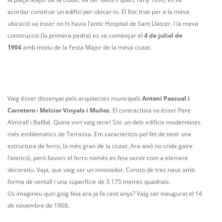
acordar construir un edifici per ubicar-lo. El lloc triat per a la meva
ubicació va ésser on hi havia l’antic Hospital de Sant Llàtzer. I la meva
construcció (la primera pedra) es va començar el
4 de juliol de
1904
amb motiu de la Festa Major de la meva ciutat.
Vaig ésser dissenyat pels arquitectes municipals
Antoni Pascual i
Carretero
i
Melcior Vinyals i Muñoz
. El contractista va ésser Pere
Almirall i Ballbé. Quina sort vaig tenir! Sóc un dels edificis modernistes
més emblemàtics de Terrassa. Em caracteritzo pel fet de tenir una
estructura de ferro, la més gran de la ciutat. Ara això no crida gaire
l’atenció, però llavors el ferro només es feia servir com a element
decoratiu. Vaja, que vaig ser un innovador. Consto de tres naus amb
forma de ventall i una superfície de 3.175 metres quadrats.
Us imagineu quin goig feia ara ja fa cent anys? Vaig ser inaugurat el 14
de novembre de 1908.