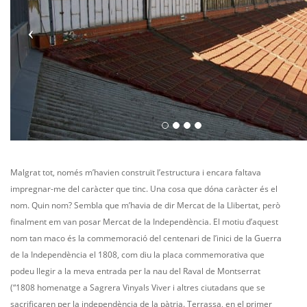
Malgrat tot, només m’havien construït l’estructura i encara faltava
impregnar-me del caràcter que tinc. Una cosa que dóna caràcter és el
nom. Quin nom? Sembla que m’havia de dir Mercat de la Llibertat, però
finalment em van posar Mercat de la Independència. El motiu d’aquest
nom tan maco és la commemoració del centenari de l’inici de la Guerra
de la Independència el 1808, com diu la placa commemorativa que
podeu llegir a la meva entrada per la nau del Raval de Montserrat
(“1808 homenatge a Sagrera Vinyals Viver i altres ciutadans que se
sacrificaren per la independència de la pàtria. Terrassa, en el primer