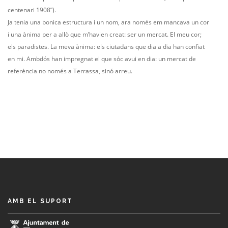
centenari 1908”).
Ja tenia una bonica estructura i un nom, ara només em mancava un cor
i una ànima per a allò que m’havien creat: ser un mercat. El meu cor;
els paradistes. La meva ànima: els ciutadans que dia a dia han confiat
en mi. Ambdós han impregnat el que sóc avui en dia: un mercat de
referència no només a Terrassa, sinó arreu.
AMB EL SUPORT