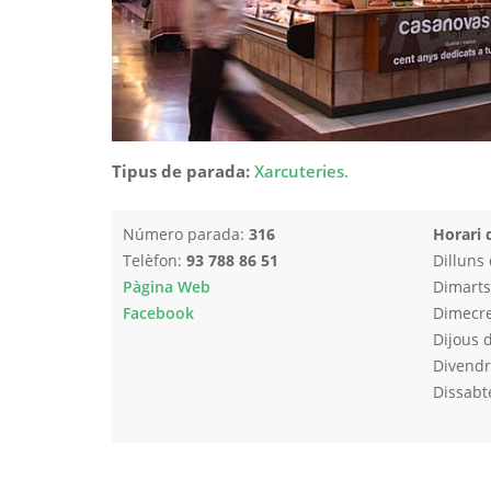
Tipus de parada:
Xarcuteries
.
Número parada:
316
Horari 
Telèfon:
93 788 86 51
Dilluns
Pàgina Web
Dimarts
Facebook
Dimecre
Dijous 
Divendr
Dissabt