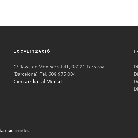
LOCALITZACIÓ
H
C/ Raval de Montserrat 41, 08221 Terrassa
D
(Barcelona). Tel. 608 975 004
Di
Com arribar al Mercat
D
D
ivacitat i cookies
.