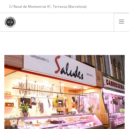
C/ Raval de Montserrat 41, Terrassa (Barcelona)
Tel. 608 975 004
COMPTE
PARADES
PRESENTACIÓ
SERVEIS
NOTÍCIES
CONTACTE
COMPRA ONLINE
CARRET DE LA COMPRA