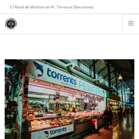
C/ Raval de Montserrat 41, Terrassa (Barcelona)
Tel. 608 975 004
COMPTE
PARADES
PRESENTACIÓ
SERVEIS
NOTÍCIES
CONTACTE
COMPRA ONLINE
CARRET DE LA COMPRA