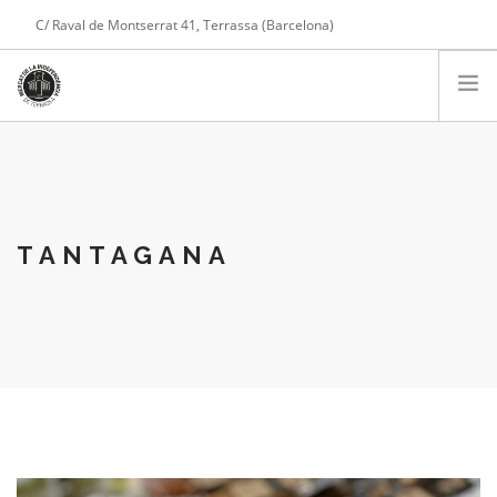
C/ Raval de Montserrat 41, Terrassa (Barcelona)
Tel. 608 975 004
COMPTE
PARADES
PRESENTACIÓ
SERVEIS
TANTAGANA
NOTÍCIES
CONTACTE
COMPRA ONLINE
CARRET DE LA COMPRA