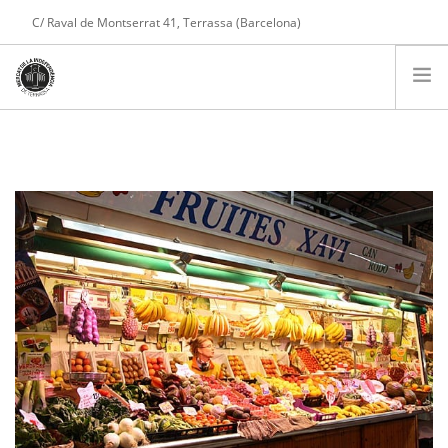
C/ Raval de Montserrat 41, Terrassa (Barcelona)
Tel. 608 975 004
COMPTE
PARADES
PRESENTACIÓ
SERVEIS
NOTÍCIES
CONTACTE
COMPRA ONLINE
CARRET DE LA COMPRA