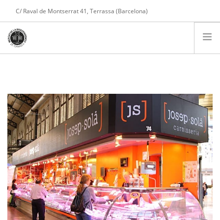
C/ Raval de Montserrat 41, Terrassa (Barcelona)
Tel. 608 975 004
COMPTE
PARADES
PRESENTACIÓ
SERVEIS
NOTÍCIES
CONTACTE
COMPRA ONLINE
CARRET DE LA COMPRA